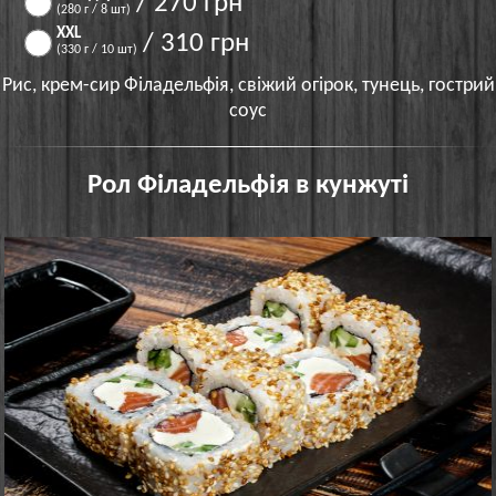
/ 270 грн
(280 г / 8 шт)
XXL
/ 310 грн
(330 г / 10 шт)
Рис, крем-сир Філадельфія, свіжий огірок, тунець, гострий
соус
Рол Філадельфія в кунжуті