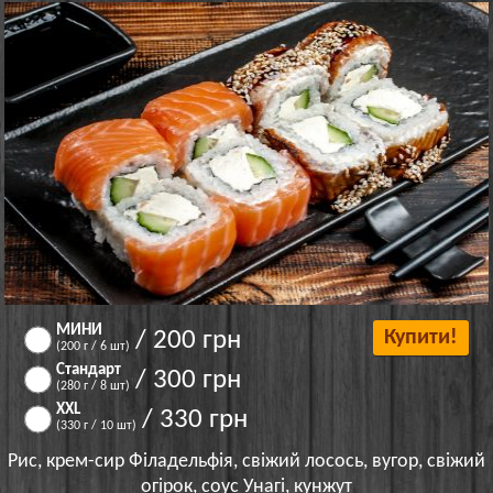
МИНИ
/ 200 грн
Купити!
(200 г / 6 шт)
Стандарт
/ 300 грн
(280 г / 8 шт)
XXL
/ 330 грн
(330 г / 10 шт)
Рис, крем-сир Філадельфія, свіжий лосось, вугор, свіжий
огірок, соус Унагі, кунжут