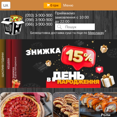
Меню
UA
0 грн
Приймаємо
(093) 3-900-900
замовлення
с 10:00
(098) 3-900-900
до 22:00
(066) 3-900-900
Искать:
ПОИСК
*
Безкоштовна доставка суші та піци по
Миколаєву
Роли