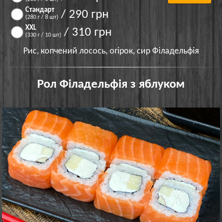
Стандарт
/ 290 грн
(280 г / 8 шт)
XXL
/ 310 грн
(330 г / 10 шт)
Рис, копчений лосось, огірок, сир Філадельфія
Рол Філадельфія з яблуком