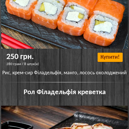
250 грн.
Купити!
280 грам / 8 штук(и)
Рис, крем-сир Філадельфія, манго, лосось охолоджений
Рол Філадельфія креветка