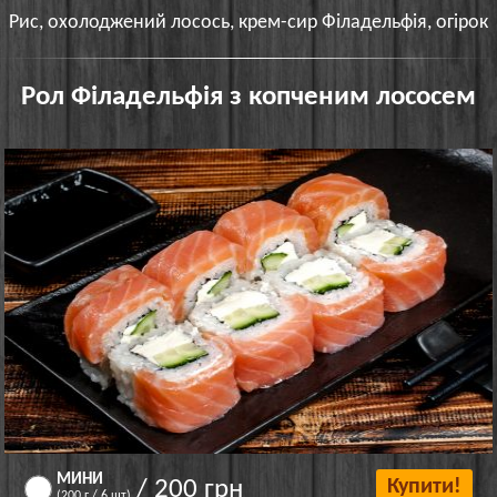
Рис, охолоджений лосось, крем-сир Філадельфія, огірок
Рол Філадельфія з копченим лососем
МИНИ
/ 200 грн
Купити!
(200 г / 6 шт)