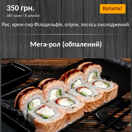
350 грн.
Купити!
385 грам / 8 штук(и)
Рис, крем-сир Філадельфія, огірок, лосось охолоджений.
Мега-рол (обпалений)