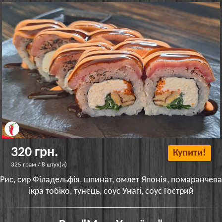
320 грн.
Купити!
325 грам / 8 штук(и)
Рис, сир Філадельфія, шпинат, омлет Японія, помаранчева
ікра тобіко, тунець, соус Унагі, соус Гострий