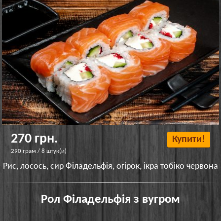
270 грн.
Купити!
290 грам / 8 штук(и)
Рис, лосось, сир Філадельфія, огірок, ікра тобіко червона
Рол Філадельфія з вугром