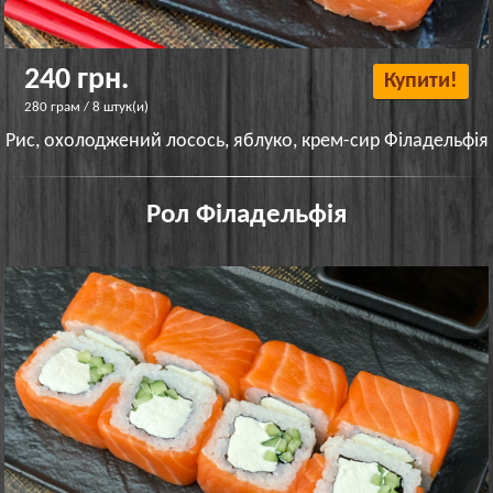
240 грн.
Купити!
280 грам / 8 штук(и)
Рис, охолоджений лосось, яблуко, крем-сир Філадельфія
Рол Філадельфія