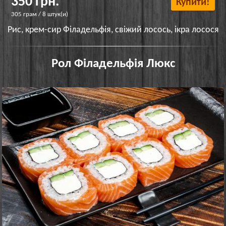
350 грн.
Купити!
305 грам / 8 штук(и)
Рис, крем-сир Філадельфія, свіжий лосось, ікра лосося
Рол Філадельфія Люкс