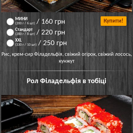
МИНИ
/ 160 грн
Купити!
(200 г / 6 шт)
Стандарт
/ 220 грн
(280 г / 8 шт)
XXL
/ 250 грн
(330 г / 10 шт)
Рис, крем-сир Філадельфія, свіжий огірок, свіжий лосось,
кунжут
Рол Філадельфія в тобіці