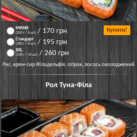
МИНИ
/ 170 грн
Купити!
(200 г / 6 шт)
Стандарт
/ 195 грн
(280 г / 8 шт)
XXL
/ 260 грн
(330 г / 10 шт)
Рис, крем-сир Філадельфія, огірок, лосось охолоджений
Рол Туна-Філа