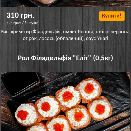
310 грн.
Купити!
325 грам / 8 штук(и)
Рис, крем-сир Філадельфія, омлет Японія, тобіко червона,
огірок, лосось (обпалений), соус Унагі
Рол Філадельфія "Еліт" (0,5кг)