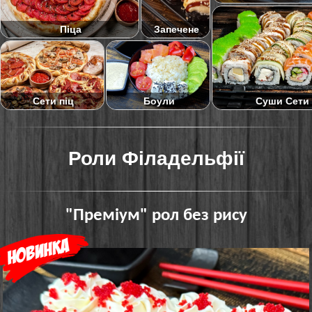
Піца
Запечене
Суши Сети
Сети піц
Боули
Роли Філадельфії
"Преміум" рол без рису