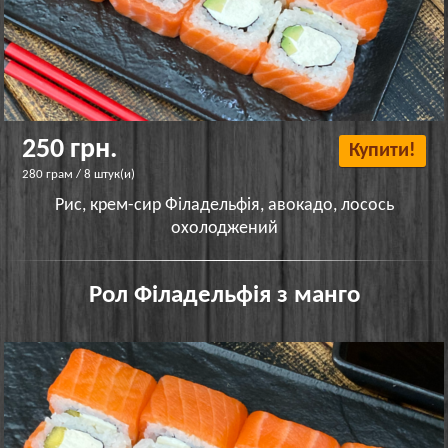
250 грн.
Купити!
280 грам / 8 штук(и)
Рис, крем-сир Філадельфія, авокадо, лосось
охолоджений
Рол Філадельфія з манго