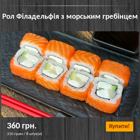
Рол Філадельфія з морським гребінцем
360 грн.
Купити!
310 грам / 8 штук(и)