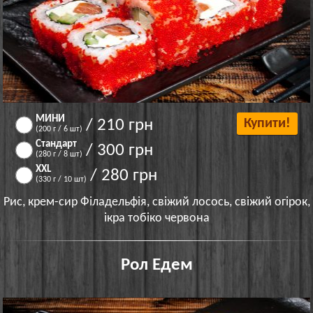
МИНИ
/ 210 грн
Купити!
(200 г / 6 шт)
Стандарт
/ 300 грн
(280 г / 8 шт)
XXL
/ 280 грн
(330 г / 10 шт)
Рис, крем-сир Філадельфія, свіжий лосось, свіжий огірок,
ікра тобіко червона
Рол Едем