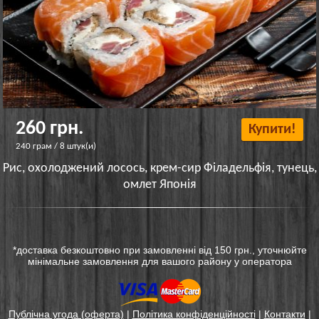
260 грн.
Купити!
240 грам / 8 штук(и)
Рис, охолоджений лосось, крем-сир Філадельфія, тунець,
омлет Японія
*доставка безкоштовно при замовленні від 150 грн., уточнюйте
мінімальне замовлення для вашого району у оператора
Публічна угода (оферта)
|
Політика конфіденційності
|
Контакти
|