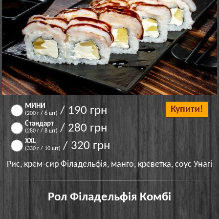
МИНИ
/ 190 грн
Купити!
(200 г / 6 шт)
Стандарт
/ 280 грн
(280 г / 8 шт)
XXL
/ 320 грн
(330 г / 10 шт)
Рис, крем-сир Філадельфія, манго, креветка, соус Унагі
Рол Філадельфія Комбі