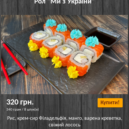
Рол "Ми з України"
320 грн.
Купити!
340 грам / 8 штук(и)
Рис, крем-сир Філадельфія, манго, варена креветка,
свіжий лосось