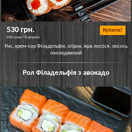
530 грн.
Купити!
500 грам / 8 штук(и)
Рис, крем-сир Філадельфія, огірок, ікра лосося, лосось
охолоджений
Рол Філадельфія з авокадо