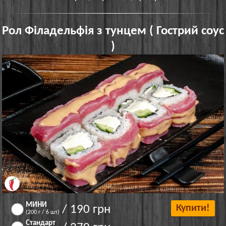
Рол Філадельфія з тунцем ( Гострий соус
)
МИНИ
/ 190 грн
Купити!
(200 г / 6 шт)
Стандарт