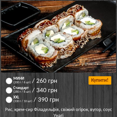
МИНИ
/ 260 грн
Купити!
(200 г / 6 шт)
Стандарт
/ 340 грн
(280 г / 8 шт)
XXL
/ 390 грн
(330 г / 10 шт)
Рис, крем-сир Філадельфія, свіжий огірок, вугор, соус
Унагі