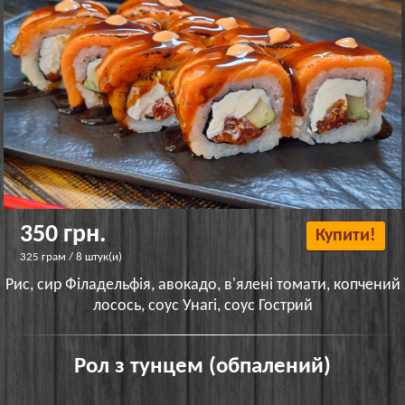
350 грн.
Купити!
325 грам / 8 штук(и)
Рис, сир Філадельфія, авокадо, в'ялені томати, копчений
лосось, соус Унагі, соус Гострий
Рол з тунцем (обпалений)