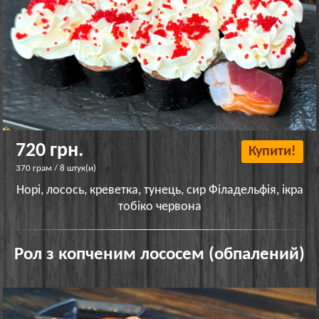
720 грн.
Купити!
370 грам / 8 штук(и)
Норі, лосось, креветка, тунець, сир Філадельфія, ікра
тобіко червона
Рол з копченим лососем (обпалений)